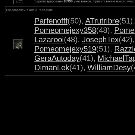
Зарегистрировано
18996
участников. Приветствуем нового уча
Поздравляем с Днем Рождения!
Parfenofff
(50)
,
ATrutribre
(51)
Pomeomejexy358
(48)
,
Pome
Lazarooi
(48)
,
JosephTex
(42)
Pomeomejexy519
(51)
,
Razzl
GeraAutoday
(41)
,
MichaelTa
DimanLek
(41)
,
WilliamDesy
(